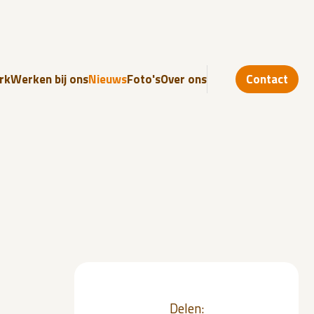
rk
Werken bij ons
Nieuws
Foto's
Over ons
Contact
Delen: