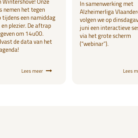
n Wintershove! Onze
In samenwerking met
s nemen het tegen
Alzheimerliga Vlaander
p tijdens een namiddag
volgen we op dinsdaga
 en plezier. De aftrap
juni een interactieve s
egeven om 14u00.
via het grote scherm
lvast de data van het
(“webinar”).
 agenda!
Lees meer
Lees m