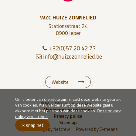
WZC HUIZE ZONNELIED
Stationsstraat 24
8900 Ieper
+32(0)57 20 42 77
info@
h
uize
zon
n
e
li
ed.b
e
Website
Om u beter van dienst te zijn, maakt deze website gebruik
© WZC Wintershove 2026
van cookies. Als u verder surft op deze website gaat u
Algemene voorwaarden
akkoord met het plaatsen van deze cookies.
Onze privacy
Privacy policy
policy vindt u hier.
Sitemap
Ik snap het
Webdesign by Netcrew
Powered by E-means