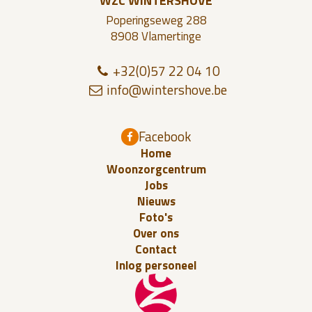
WZC WINTERSHOVE
Poperingseweg 288
8908 Vlamertinge
+32(0)57 22 04 10
i
n
fo@w
inte
rsho
ve
.be
Facebook
Home
Woonzorgcentrum
Jobs
Nieuws
Foto's
Over ons
Contact
Inlog personeel