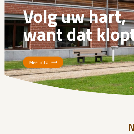
Volg uw hart,
want dat klopt
Meer info
N