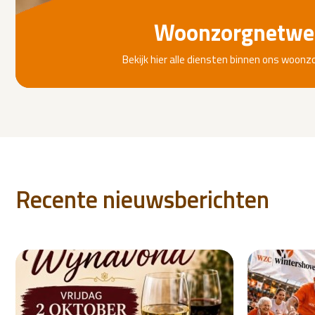
Woonzorgnetwe
Bekijk hier alle diensten binnen ons woon
Recente nieuwsberichten