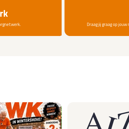
rk
zorgnetwerk.
Draag jij graag op jouw