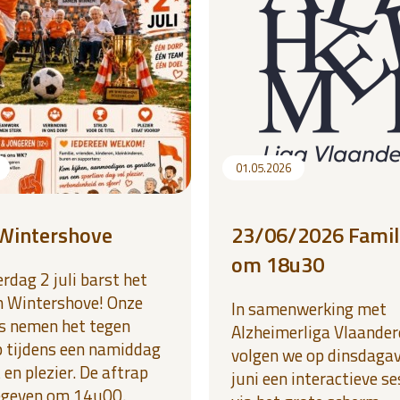
01.05.2026
Wintershove
23/06/2026 Famil
om 18u30
rdag 2 juli barst het
n Wintershove! Onze
In samenwerking met
s nemen het tegen
Alzheimerliga Vlaander
p tijdens een namiddag
volgen we op dinsdaga
 en plezier. De aftrap
juni een interactieve s
egeven om 14u00.