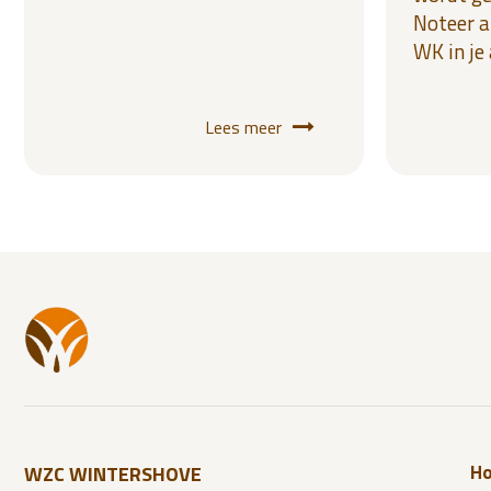
Noteer a
WK in je
Lees meer
H
WZC WINTERSHOVE