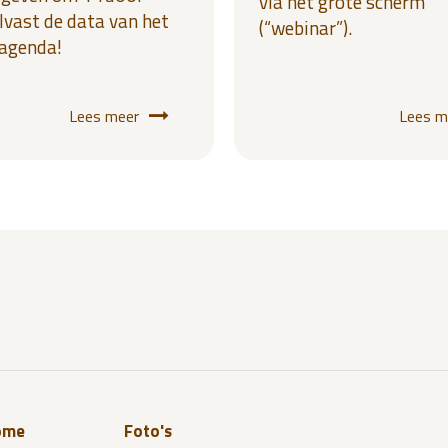
via het grote scherm
lvast de data van het
(“webinar”).
 agenda!
Lees meer
Lees m
ome
Foto's