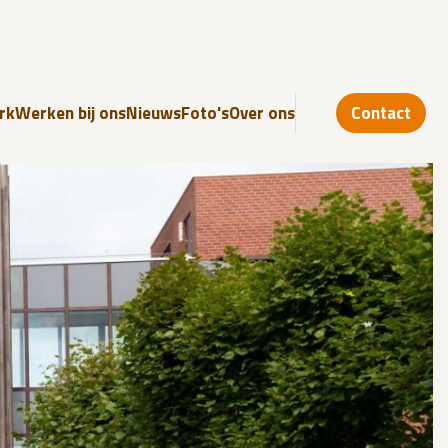
rk
Werken bij ons
Nieuws
Foto's
Over ons
Contact