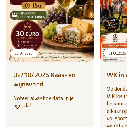
22.07.2026
01.06.2026
02/10/2026 Kaas- en
WK in 
wijnavond
Op donde
WK los i
Noteer alvast de data in je
bewoner
agenda!
elkaar o
vol sport
wordt g