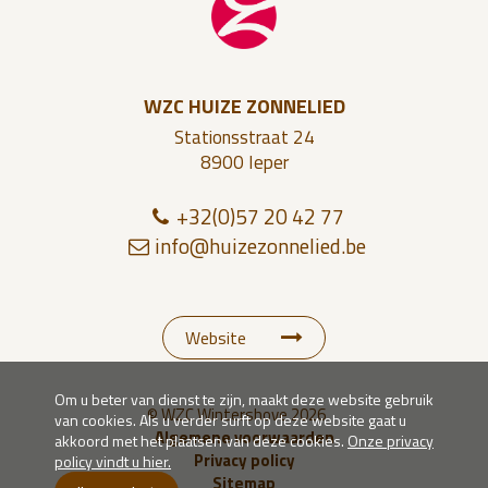
WZC HUIZE ZONNELIED
Stationsstraat 24
8900 Ieper
+32(0)57 20 42 77
inf
o@h
u
iz
e
z
on
ne
lied.
be
Website
Om u beter van dienst te zijn, maakt deze website gebruik
© WZC Wintershove 2026
van cookies. Als u verder surft op deze website gaat u
Algemene voorwaarden
akkoord met het plaatsen van deze cookies.
Onze privacy
Privacy policy
policy vindt u hier.
Sitemap