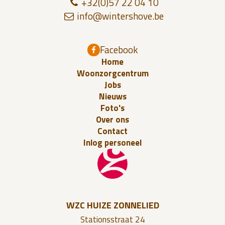
+32(0)57 22 04 10
in
fo@w
in
te
r
s
h
ov
e
.be
Facebook
Home
Woonzorgcentrum
Jobs
Nieuws
Foto's
Over ons
Contact
Inlog personeel
WZC HUIZE ZONNELIED
Stationsstraat 24