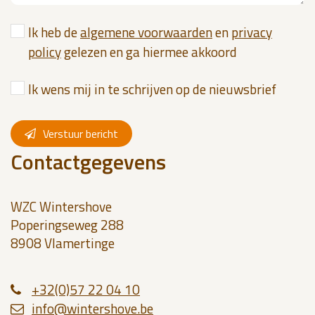
Ik heb de
algemene voorwaarden
en
privacy
policy
gelezen en ga hiermee akkoord
Ik wens mij in te schrijven op de nieuwsbrief
Verstuur bericht
Contactgegevens
WZC Wintershove
Poperingseweg 288
8908 Vlamertinge
+32(0)57 22 04 10
i
n
f
o@wi
nte
r
s
h
ove.
be